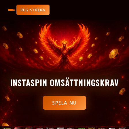
REGISTRERA
INSTASPIN OMSÄTTNINGSKRAV
SPELA NU