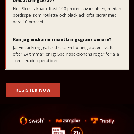
omsättningskrav?
Nej. Slots räknar oftast 100 procent av insatsen, medan
bordsspel som roulette och blackjack ofta bidrar med
bara 10 procent.
Kan jag ändra min insättningsgräns senare?
Ja. En sänkning gäller direkt. En höjning träder i kraft
efter 24 timmar, enligt Spelinspektionens regler för alla
licensierade operatörer.
REGISTER NOW