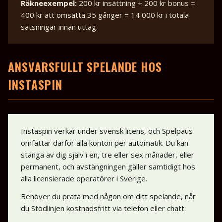
Räkneexempel:
200 kr insättning + 200 kr bonus =
400 kr att omsätta 35 gånger = 14 000 kr i totala
satsningar innan uttag.
ANSVARSFULLT SPELANDE HOS
INSTASPIN
Instaspin verkar under svensk licens, och Spelpaus
omfattar därför alla konton per automatik. Du kan
stänga av dig själv i en, tre eller sex månader, eller
permanent, och avstängningen gäller samtidigt hos
alla licensierade operatörer i Sverige.
Behöver du prata med någon om ditt spelande, når
du Stödlinjen kostnadsfritt via telefon eller chatt.