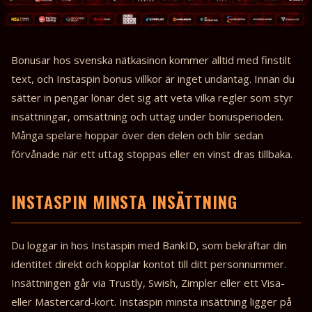
Bonusar hos svenska nätkasinon kommer alltid med finstilt
text, och Instaspin bonus villkor är inget undantag. Innan du
sätter in pengar lönar det sig att veta vilka regler som styr
insättningar, omsättning och uttag under bonusperioden.
Många spelare hoppar över den delen och blir sedan
förvånade när ett uttag stoppas eller en vinst dras tillbaka.
INSTASPIN MINSTA INSÄTTNING
Du loggar in hos Instaspin med BankID, som bekräftar din
identitet direkt och kopplar kontot till ditt personnummer.
Insättningen går via Trustly, Swish, Zimpler eller ett Visa-
eller Mastercard-kort. Instaspin minsta insättning ligger på