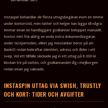
Instaspin behandlar de flesta uttagsbegäran inom en timme
under kontorstid, men nätter och helger kan lägga till några
timmar innan en handläggare godkänner beloppet manuellt.
Kontot mitt fick aldrig en enda extra dokumentbegäran
under testperioden, vilket jag misstänker beror på att
BankID redan bekräftar identitet, adress och ålder i ett
svep. Vid ett tillfälle skickade jag in ett uttag på 8 000 kr
klockan tre på natten, och godkännandet låg i mejlkorgen
redan innan jag vaknade.
INSTASPIN UTTAG VIA SWISH, TRUSTLY
OCH KORT: TIDER OCH AVGIFTER