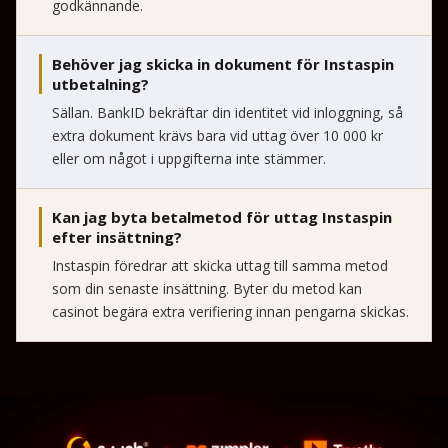
godkännande.
Behöver jag skicka in dokument för Instaspin
utbetalning?
Sällan. BankID bekräftar din identitet vid inloggning, så
extra dokument krävs bara vid uttag över 10 000 kr
eller om något i uppgifterna inte stämmer.
Kan jag byta betalmetod för uttag Instaspin
efter insättning?
Instaspin föredrar att skicka uttag till samma metod
som din senaste insättning. Byter du metod kan
casinot begära extra verifiering innan pengarna skickas.