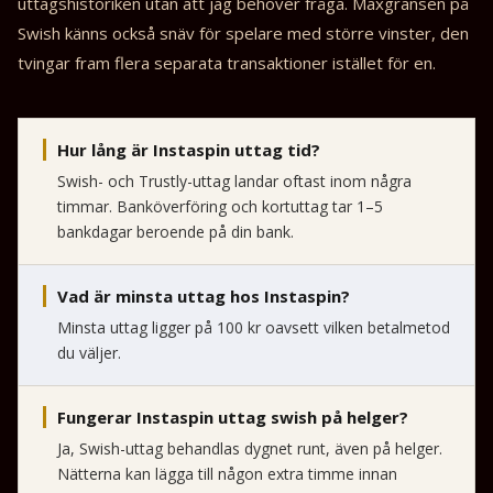
uttagshistoriken utan att jag behöver fråga. Maxgränsen på
Swish känns också snäv för spelare med större vinster, den
tvingar fram flera separata transaktioner istället för en.
Hur lång är Instaspin uttag tid?
Swish- och Trustly-uttag landar oftast inom några
timmar. Banköverföring och kortuttag tar 1–5
bankdagar beroende på din bank.
Vad är minsta uttag hos Instaspin?
Minsta uttag ligger på 100 kr oavsett vilken betalmetod
du väljer.
Fungerar Instaspin uttag swish på helger?
Ja, Swish-uttag behandlas dygnet runt, även på helger.
Nätterna kan lägga till någon extra timme innan