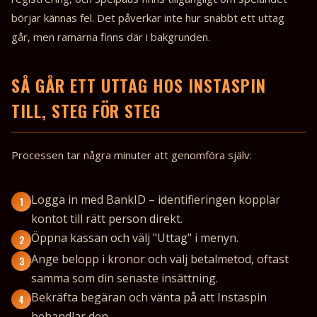
börjar kännas fel. Det påverkar inte hur snabbt ett uttag
går, men ramarna finns där i bakgrunden.
SÅ GÅR ETT UTTAG HOS INSTASPIN
TILL, STEG FÖR STEG
Processen tar några minuter att genomföra själv:
Logga in med BankID – identifieringen kopplar
kontot till rätt person direkt.
Öppna kassan och välj "Uttag" i menyn.
Ange belopp i kronor och välj betalmetod, oftast
samma som din senaste insättning.
Bekräfta begäran och vänta på att Instaspin
behandlar den.